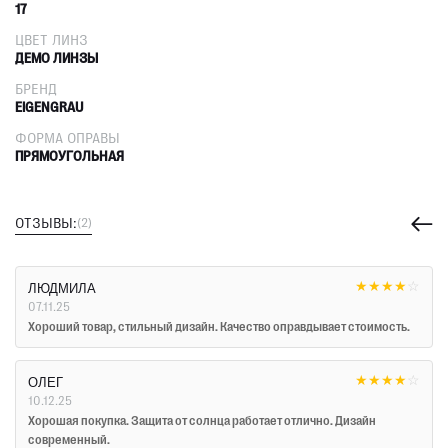
17
ЦВЕТ ЛИНЗ
ДЕМО ЛИНЗЫ
БРЕНД
EIGENGRAU
ФОРМА ОПРАВЫ
ПРЯМОУГОЛЬНАЯ
ОТЗЫВЫ:
(2)
★
★
★
★
☆
ЛЮДМИЛА
07.11.25
Хороший товар, стильный дизайн. Качество оправдывает стоимость.
★
★
★
★
☆
ОЛЕГ
10.12.25
Хорошая покупка. Защита от солнца работает отлично. Дизайн
современный.