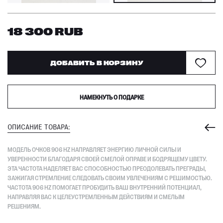
18 300
RUB
ДОБАВИТЬ В КОРЗИНУ
НАМЕКНУТЬ О ПОДАРКЕ
ОПИСАНИЕ ТОВАРА:
МОДЕЛЬ ОЧКОВ 906 HZ НАПРАВЛЯЕТ ЭНЕРГИЮ ЛИЧНОЙ СИЛЫ И
УВЕРЕННОСТИ БЛАГОДАРЯ СВОЕЙ СМЕЛОЙ ОПРАВЕ И БОДРЯЩЕМУ ЦВЕТУ.
ЭТА ЧАСТОТА НАДЕЛЯЕТ ВАС СПОСОБНОСТЬЮ ПРЕОДОЛЕВАТЬ ПРЕГРАДЫ,
ЗАЖИГАЯ СТРЕМЛЕНИЕ СЛЕДОВАТЬ СВОИМ УВЛЕЧЕНИЯМ С РЕШИМОСТЬЮ.
ЧАСТОТА 906 HZ ПОМОГАЕТ ПРОБУДИТЬ ВАШ ВНУТРЕННИЙ ПОТЕНЦИАЛ,
НАПРАВЛЯЯ ВАС К ЦЕЛЕУСТРЕМЛЕННЫМ ДЕЙСТВИЯМ И СМЕЛЫМ
РЕШЕНИЯМ.