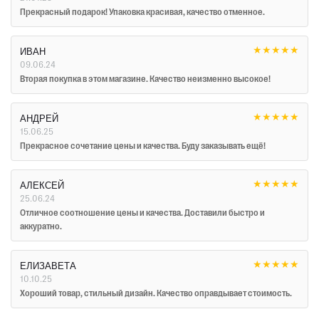
Прекрасный подарок! Упаковка красивая, качество отменное.
★
★
★
★
★
ИВАН
09.06.24
Вторая покупка в этом магазине. Качество неизменно высокое!
★
★
★
★
★
АНДРЕЙ
15.06.25
Прекрасное сочетание цены и качества. Буду заказывать ещё!
★
★
★
★
★
АЛЕКСЕЙ
25.06.24
Отличное соотношение цены и качества. Доставили быстро и
аккуратно.
★
★
★
★
★
ЕЛИЗАВЕТА
10.10.25
Хороший товар, стильный дизайн. Качество оправдывает стоимость.