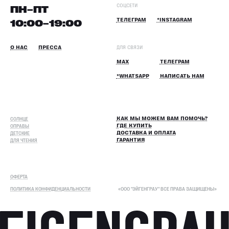
СОЦСЕТИ
ПН–ПТ
10:00–19:00
ТЕЛЕГРАМ
*INSTAGRAM
О НАС
ПРЕССА
ДЛЯ СВЯЗИ
MAX
ТЕЛЕГРАМ
*WHATSAPP
НАПИСАТЬ НАМ
СОЛНЦЕ
КАК МЫ МОЖЕМ ВАМ ПОМОЧЬ?
ОПРАВЫ
ГДЕ КУПИТЬ
ДЕТСКИЕ
ДОСТАВКА И ОПЛАТА
ДЛЯ ЧТЕНИЯ
ГАРАНТИЯ
ОФЕРТА
ПОЛИТИКА КОНФИДЕНЦИАЛЬНОСТИ
«ООО "ЭЙГЕНГРАУ" ВСЕ ПРАВА ЗАЩИЩЕНЫ»