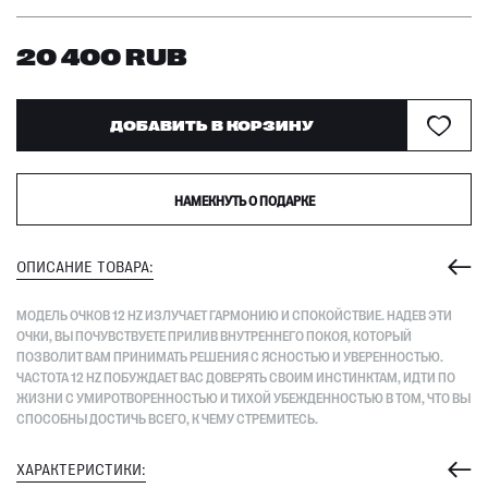
20 400
RUB
ДОБАВИТЬ В КОРЗИНУ
НАМЕКНУТЬ О ПОДАРКЕ
ОПИСАНИЕ ТОВАРА:
МОДЕЛЬ ОЧКОВ 12 HZ ИЗЛУЧАЕТ ГАРМОНИЮ И СПОКОЙСТВИЕ. НАДЕВ ЭТИ
ОЧКИ, ВЫ ПОЧУВСТВУЕТЕ ПРИЛИВ ВНУТРЕННЕГО ПОКОЯ, КОТОРЫЙ
ПОЗВОЛИТ ВАМ ПРИНИМАТЬ РЕШЕНИЯ С ЯСНОСТЬЮ И УВЕРЕННОСТЬЮ.
ЧАСТОТА 12 HZ ПОБУЖДАЕТ ВАС ДОВЕРЯТЬ СВОИМ ИНСТИНКТАМ, ИДТИ ПО
ЖИЗНИ С УМИРОТВОРЕННОСТЬЮ И ТИХОЙ УБЕЖДЕННОСТЬЮ В ТОМ, ЧТО ВЫ
СПОСОБНЫ ДОСТИЧЬ ВСЕГО, К ЧЕМУ СТРЕМИТЕСЬ.
ХАРАКТЕРИСТИКИ: