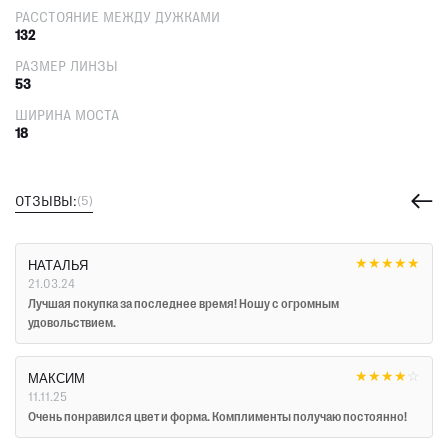
РАССТОЯНИЕ МЕЖДУ ДУЖКАМИ
132
РАЗМЕР ЛИНЗЫ
53
ШИРИНА МОСТА
18
ОТЗЫВЫ:
(5)
★
★
★
★
★
НАТАЛЬЯ
21.03.24
Лучшая покупка за последнее время! Ношу с огромным
удовольствием.
★
★
★
★
☆
МАКСИМ
11.11.25
Очень понравился цвет и форма. Комплименты получаю постоянно!