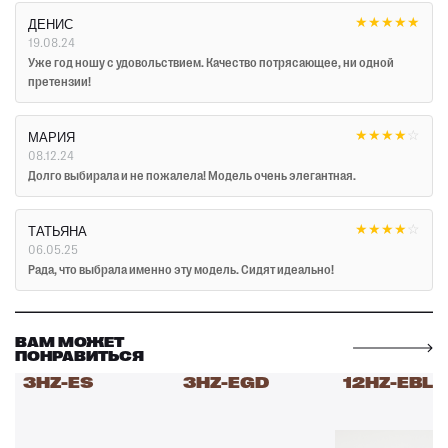
★
★
★
★
★
ДЕНИС
19.08.24
Уже год ношу с удовольствием. Качество потрясающее, ни одной
претензии!
★
★
★
★
☆
МАРИЯ
08.12.24
Долго выбирала и не пожалела! Модель очень элегантная.
★
★
★
★
☆
ТАТЬЯНА
06.05.25
Рада, что выбрала именно эту модель. Сидят идеально!
ВАМ МОЖЕТ
ПОНРАВИТЬСЯ
3HZ-ES
3HZ-EGD
12HZ-EBL