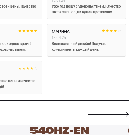
13.01.24
своей цены. Качество
Уже год ношу с удовольствием. Качество
потрясающее, ни одной претензии!
★
★
★
★
★
★
★
★
★
☆
МАРИНА
13.04.25
 последнее время!
Великолепный дизайн! Получаю
удовольствием.
комплименты каждый день.
★
★
★
★
☆
ние цены и качества.
щё!
540HZ-EN