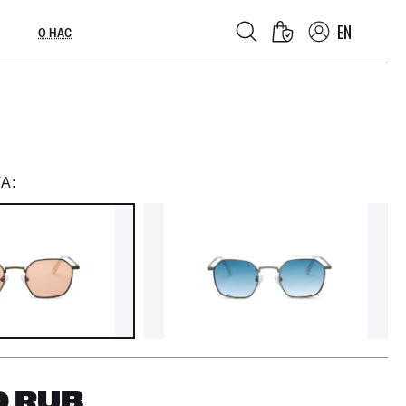
EN
О НАС
А:
0
RUB