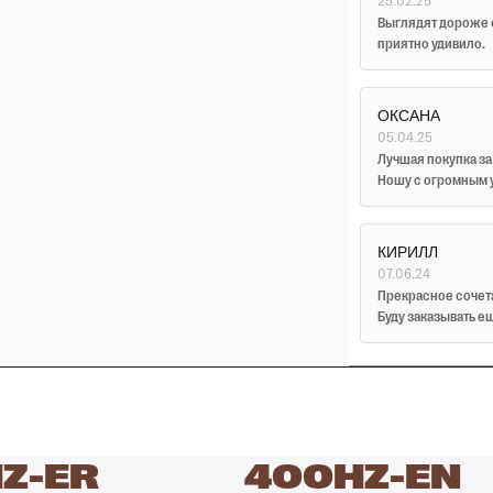
25.02.25
Выглядят дороже 
приятно удивило.
ОКСАНА
05.04.25
Лучшая покупка за
Ношу с огромным 
КИРИЛЛ
07.06.24
Прекрасное сочета
Буду заказывать е
Z-ER
400HZ-EN