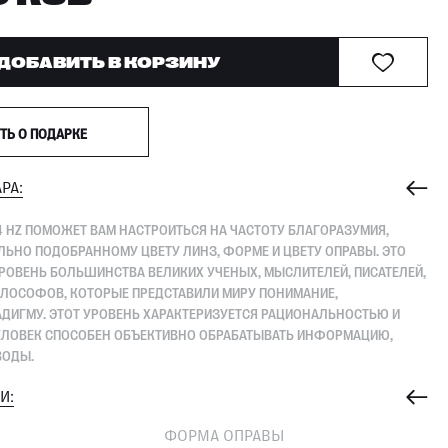
ДОБАВИТЬ В КОРЗИНУ
ТЬ О ПОДАРКЕ
РА:
 HZ ПОМОЖЕТ ВАМ НАСТРОИТЬСЯ НА ЧАСТОТУ БЛАГОРАЗУМИЯ,
ЬНО ПОДОБРАННОМУ ЦВЕТУ ЛИНЗ, ФОРМЕ И ЦВЕТУ ОПРАВЫ. ЭТО
РОВЕНЬ БОЛЬШИНСТВА ВЕЛИКИХ УЧЕНЫХ, МЫСЛИТЕЛЕЙ, ПИСАТЕЛЕЙ,
ЛОСОФОВ, КОТОРЫЕ ПРЕДСТАВИЛИ МИРУ ПОНИМАНИЕ,
ДИГМУ. ЭТОТ УРОВЕНЬ ХАРАКТЕРИЗУЕТСЯ РАЦИОНАЛЬНОСТЬЮ И
ЧЕЛОВЕК СПОСОБЕН ОБЪЕКТИВНО ОБРАБАТЫВАТЬ ИНФОРМАЦИЮ,
ВОДЫ.
И:
З
ФОРМА ОПРАВЫ