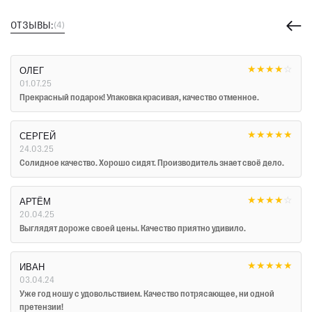
ОТЗЫВЫ:
(4)
★
★
★
★
☆
ОЛЕГ
01.07.25
Прекрасный подарок! Упаковка красивая, качество отменное.
★
★
★
★
★
СЕРГЕЙ
24.03.25
Солидное качество. Хорошо сидят. Производитель знает своё дело.
★
★
★
★
☆
АРТЁМ
20.04.25
Выглядят дороже своей цены. Качество приятно удивило.
★
★
★
★
★
ИВАН
03.04.24
Уже год ношу с удовольствием. Качество потрясающее, ни одной
претензии!