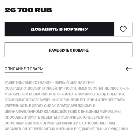
26 700
RUB
ДОБАВИТЬ В КОРЗИНУ
НАМЕКНУТЬ О ПОДАРКЕ
ОПИСАНИЕ ТОВАРА:
РАЗВИТИЕ САМОСОЗНАНИЯ – ПЕРВЫЙ ШАГ НА ПУТИ К
СОВЕРШЕНСТВОВАНИЮ СВОЕЙ ЛИЧНОСТИ. ИМЕЯ ОСОЗНАНИЕ СВОЕГО «Я»,
МЫ ОБРЕТАЕМ ВОЗМОЖНОСТЬ ОКАЗЫВАТЬ ВЛИЯНИЕ НА ХОД СОБЫТИЙ,
СТАНОВИМСЯ БОЛЕЕ МУДРЫМИ В ПРИНЯТИИ РЕШЕНИЙ И ПРИОБРЕТАЕМ
УВЕРЕННОСТЬ В СВОИХ СИЛАХ. БЛАГОДАРЯ ЯСНОМУ И
ЦЕЛЕНАПРАВЛЕННОМУ ВЗАИМОДЕЙСТВИЮ С ВНЕШНИМ МИРОМ, МЫ
СПОСОБНЫ ИЗУЧАТЬ ОБЪЕКТЫ С РАЗЛИЧНЫХ ТОЧЕК ЗРЕНИЯ И
ОСОЗНАВАТЬ ИХ МНОГОГРАННЫЙ ХАРАКТЕР. ЭТО ПОЗВОЛЯЕТ НАМ
ИЗБАВИТЬСЯ ОТ ПРЕДВЗЯТЫХ МНЕНИЙ И ПРЕДВАРИТЕЛЬНЫХ СУЖДЕНИЙ.