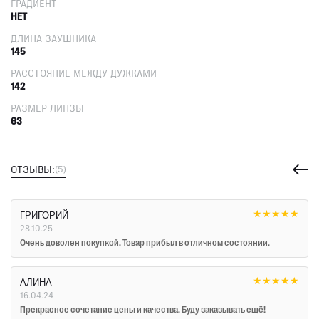
ГРАДИЕНТ
НЕТ
ДЛИНА ЗАУШНИКА
145
РАССТОЯНИЕ МЕЖДУ ДУЖКАМИ
142
РАЗМЕР ЛИНЗЫ
63
ОТЗЫВЫ:
(5)
★
★
★
★
★
ГРИГОРИЙ
28.10.25
Очень доволен покупкой. Товар прибыл в отличном состоянии.
★
★
★
★
★
АЛИНА
16.04.24
Прекрасное сочетание цены и качества. Буду заказывать ещё!