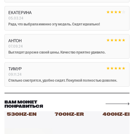
★
★
★
★
☆
ЕКАТЕРИНА
05.03.24
Рада, что выбрала именно эту модель. Сидят идеально!
★
★
★
★
★
АНТОН
07.09.24
Выглядят дороже своей цены. Качество приятно удивило.
★
★
★
★
★
ТИМУР
09.11.24
Стильно смотрятся, удобно сидят. Покупкой полностью доволен.
ВАМ МОЖЕТ
ПОНРАВИТЬСЯ
530HZ-EN
700HZ-ER
400HZ-EN