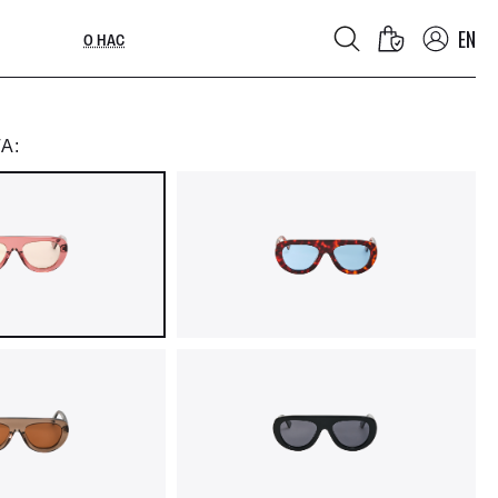
EN
О НАС
А: