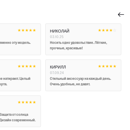
★
★
★
★
★
★
★
★
★
☆
НИКОЛАЙ
03.10.25
 именно эту модель.
Носить одно удовольствие. Лёгкие,
прочные, красивые!
★
★
★
★
★
★
★
★
★
★
КИРИЛЛ
07.09.24
не натирают. Целый
Стильный аксессуар на каждый день.
орта.
Очень удобные, не давят.
★
★
★
★
★
Защита от солнца
 Дизайн современный.