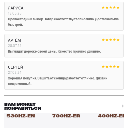
★
★
★
★
★
ЛАРИСА
13.05.25
Превосходный выбор. Товар соответствует описанию. Доставка была
быстрой.
★
★
★
★
★
АРТЁМ
28.07.25
Выглядят дороже своей цены. Качество приятно удивило.
★
★
★
★
★
СЕРГЕЙ
27.03.24
Хорошая покупка. Защита от солнца работает отлично. Дизайн
современный.
ВАМ МОЖЕТ
ПОНРАВИТЬСЯ
530HZ-EN
700HZ-ER
400HZ-EN