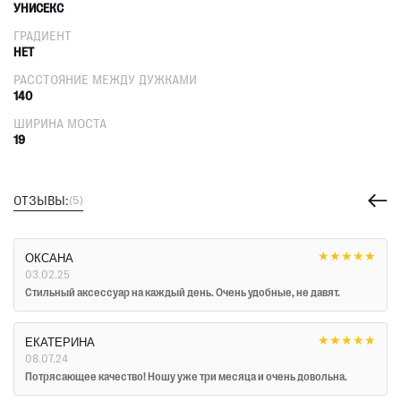
УНИСЕКС
ГРАДИЕНТ
НЕТ
РАССТОЯНИЕ МЕЖДУ ДУЖКАМИ
140
ШИРИНА МОСТА
19
ОТЗЫВЫ:
(5)
★
★
★
★
★
ОКСАНА
03.02.25
Стильный аксессуар на каждый день. Очень удобные, не давят.
★
★
★
★
★
ЕКАТЕРИНА
08.07.24
Потрясающее качество! Ношу уже три месяца и очень довольна.