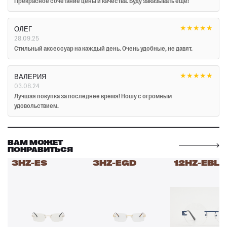
Прекрасное сочетание цены и качества. Буду заказывать ещё!
★
★
★
★
★
ОЛЕГ
28.09.25
Стильный аксессуар на каждый день. Очень удобные, не давят.
★
★
★
★
★
ВАЛЕРИЯ
03.08.24
Лучшая покупка за последнее время! Ношу с огромным
удовольствием.
ВАМ МОЖЕТ
ПОНРАВИТЬСЯ
3HZ-ES
3HZ-EGD
12HZ-EBL