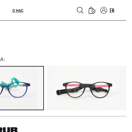
EN
О НАС
А:
RUB