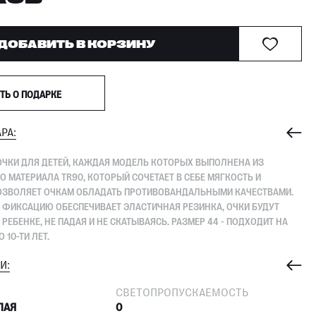
ДОБАВИТЬ В КОРЗИНУ
ТЬ О ПОДАРКЕ
РА:
ЧКИ ДЛЯ ДЕТЕЙ, КАЖДАЯ МОДЕЛЬ КОТОРЫХ ВЫПОЛНЕНА ИЗ
 МАТЕРИАЛА TR90, КОТОРЫЙ СОЧЕТАЕТ В СЕБЕ МЯГКОСТЬ И
ПОЗВОЛЯЕТ ОЧКАМ ОБЛАДАТЬ ПРОТИВОВАНДАЛЬНЫМИ КАЧЕСТВАМИ.
ФИКСАЦИЮ ОБЕСПЕЧИВАЕТ ЭЛАСТИЧНАЯ РЕЗИНКА, ОЧКИ БУДУТ
РЕБЕНКЕ, НЕ ПАДАЯ И НЕ СКАТЫВАЯСЬ. РАЗМЕР 44 - ПОДХОДИТ НА
 10-ТИ ЛЕТ.
И:
СВЕТОПРОПУСКАЕМОСТЬ
ЛАЯ
0