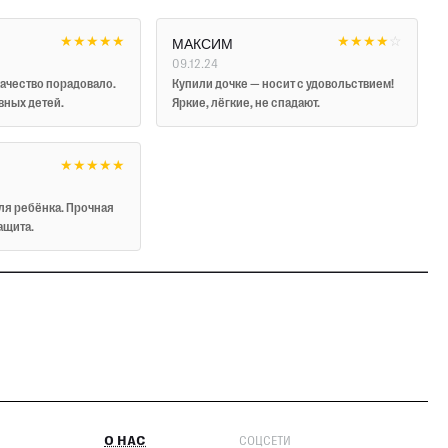
★
★
★
★
★
★
★
★
★
☆
МАКСИМ
09.12.24
качество порадовало.
Купили дочке — носит с удовольствием!
вных детей.
Яркие, лёгкие, не спадают.
★
★
★
★
★
ля ребёнка. Прочная
ащита.
О НАС
СОЦСЕТИ