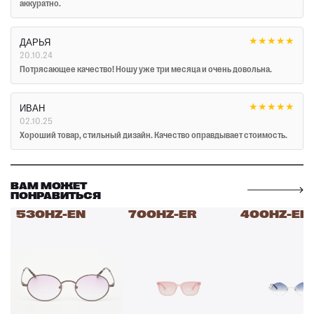
аккуратно.
★
★
★
★
★
ДАРЬЯ
20.10.24
Потрясающее качество! Ношу уже три месяца и очень довольна.
★
★
★
★
★
ИВАН
02.10.25
Хороший товар, стильный дизайн. Качество оправдывает стоимость.
ВАМ МОЖЕТ
ПОНРАВИТЬСЯ
530HZ-EN
700HZ-ER
400HZ-EN